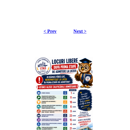
< Prev
Next >