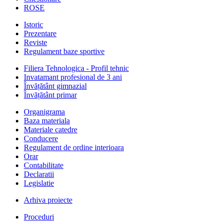
ROSE
Istoric
Prezentare
Reviste
Regulament baze sportive
Filiera Tehnologica - Profil tehnic
Invatamant profesional de 3 ani
Învățătânt gimnazial
Învățătânt primar
Organigrama
Baza materiala
Materiale catedre
Conducere
Regulament de ordine interioara
Orar
Contabilitate
Declaratii
Legislatie
Arhiva proiecte
Proceduri