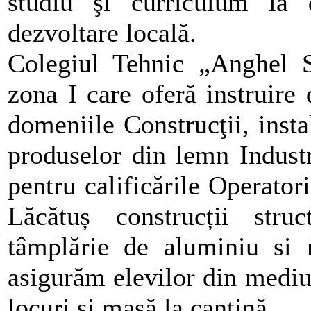
studiu şi curriculum la 
dezvoltare locală.
Colegiul Tehnic „Anghel S
zona I care oferă instruire 
domeniile Construcţii, instal
produselor din lemn Industr
pentru calificările Operato
Lăcătuș construcții stru
tâmplărie de aluminiu si 
asigurăm elevilor din mediul
locuri şi masă la cantină.