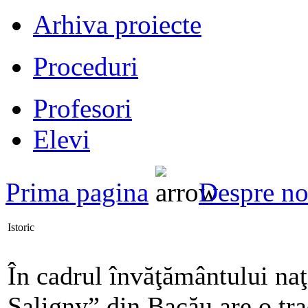
Arhiva proiecte
Proceduri
Profesori
Elevi
Prima pagina
Despre no
Istoric
În cadrul învăţământului na
Saligny” din Bacău are o tra