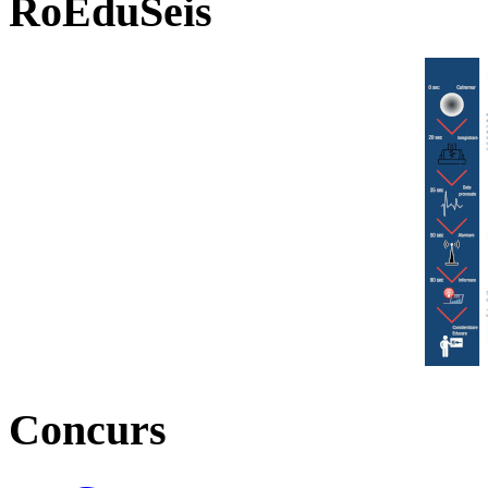
RoEduSeis
Concurs